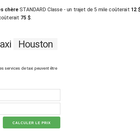
ès chère
STANDARD Classe - un trajet de 5 mile coûterait
12 
coûterait
75 $
.
taxi
Houston
es services de taxi peuvent être