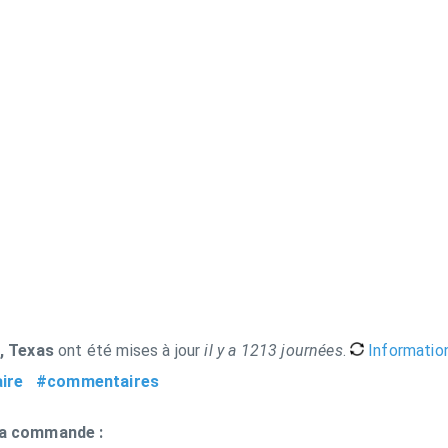
, Texas
ont été mises à jour
il y a 1213 journées
.
Information 
ire
#commentaires
 la commande :