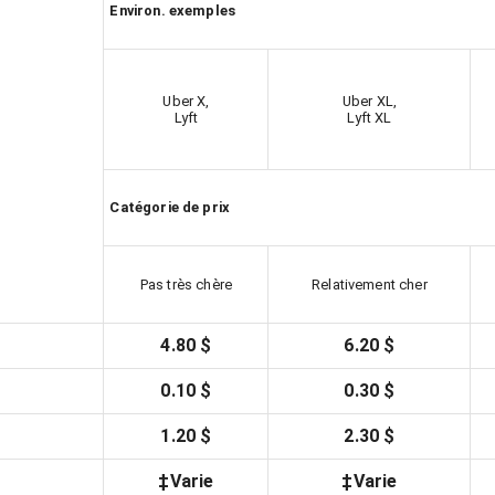
Environ. exemples
Uber X,
Uber XL,
Lyft
Lyft XL
Catégorie de prix
Pas très chère
Relativement cher
4.80 $
6.20 $
0.10 $
0.30 $
1.20 $
2.30 $
‡Varie
‡Varie