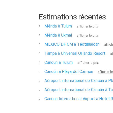
Estimations récentes
Mérida à Tulum
afficher le prix
Mérida à Uxmal
afficher le prix
MEXICO DF CM à Teotihuacan
affich
Tampa à Universal Orlando Resort
af
Cancún à Tulum
afficher le prix
Cancún à Playa del Carmen
afficher le
Aéroport international de Cancún à P
Aéroport international de Cancún à T
Cancun International Airport à Hotel R