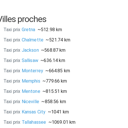
Villes proches
Taxi prix
Gretna
~512.98 km
Taxi prix
Chalmette
~521.74 km
Taxi prix
Jackson
~568.87 km
Taxi prix
Sallisaw
~636.14 km
Taxi prix
Monterrey
~664.85 km
Taxi prix
Memphis
~779.66 km
Taxi prix
Mentone
~815.51 km
Taxi prix
Niceville
~858.56 km
Taxi prix
Kansas City
~1041 km
Taxi prix
Tallahassee
~1069.01 km