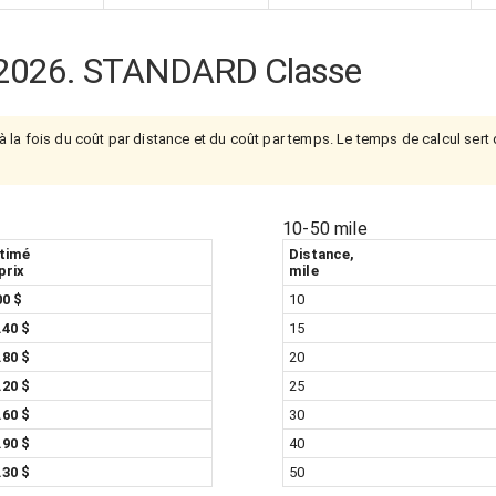
2026. STANDARD Classe
à la fois du coût par distance et du coût par temps. Le temps de calcul sert
10-50 mile
timé
Distance,
 prix
mile
00 $
10
.40 $
15
.80 $
20
.20 $
25
.60 $
30
.90 $
40
.30 $
50